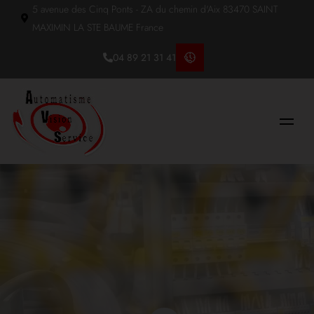
5 avenue des Cinq Ponts - ZA du chemin d'Aix 83470 SAINT
MAXIMIN LA STE BAUME France
04 89 21 31 41